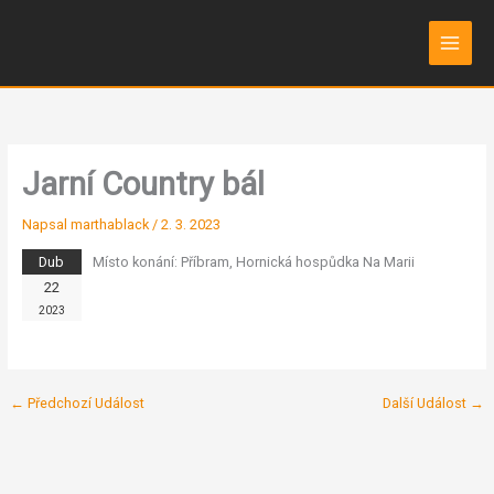
Přeskočit
na
obsah
Jarní Country bál
Napsal
marthablack
/
2. 3. 2023
Dub
Místo konání:
Příbram, Hornická hospůdka Na Marii
22
2023
←
Předchozí Událost
Další Událost
→